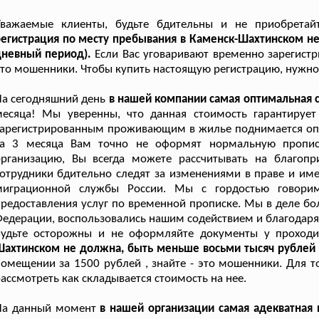
Уважаемые клиенты, будьте бдительны и не приобретайт
егистрация по месту пребывания в Каменск-Шахтинском не 
дневный период).
Если Вас уговаривают временно зарегистри
то мошенники. Чтобы купить настоящую регистрацию, нужно з
а сегодняшний день
в нашей компании самая оптимальная 
месяца! Мы уверенны, что данная стоимость гарантируе
арегистрированным проживающим в жилье поднимается опла
за 3 месяца Вам точно не оформят нормальную пропис
организацию, Вы всегда можете рассчитывать на благоп
отрудники бдительно следят за изменениями в праве и им
миграционной службы России. Мы с гордостью говори
редоставления услуг по временной прописке. Мы в деле бол
едерации, воспользовались нашим содействием и благодарят
Будьте осторожны и не оформляйте документы у проход
ахтинском не должна, быть меньше восьми тысяч рублей (
омещении за 1500 рублей , знайте - это мошенники. Для т
ассмотреть как складывается стоимость на нее.
На данный момент
в нашей организации самая адекватная