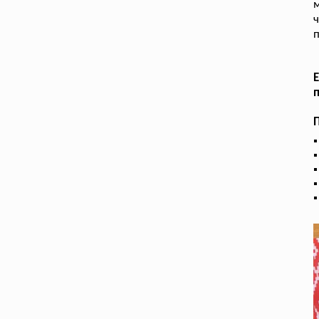
ч
п
Е
п