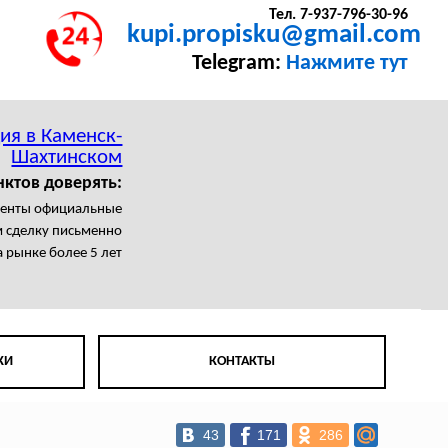
Тел. 7-937-796-30-96
kupi.propisku@gmail.com
Telegram:
Нажмите тут
ия в Каменск-
Шахтинском
нктов доверять:
менты официальные
 сделку письменно
 рынке более 5 лет
КИ
КОНТАКТЫ
43
171
286