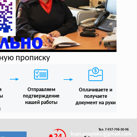
нную прописку
м
Отправляем
Оплачиваете и
мы
подтверждение
получаете
нашей работы
документ на руки
ы
Тел. 7-937-796-30-96
kupi.propisku@gmail.com