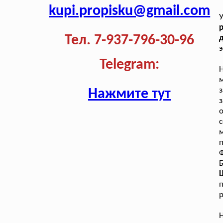
kupi.propisku@gmail.com
р
Тел. 7-937-796-30-96
э
Telegram:
Н
з
Нажмите тут
с
п
Ф
Ш
п
р