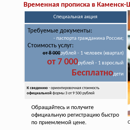
Временная прописка в Каменск-
Специальная акция
Требуемые документы:
- паспорта гражданина России;
Стоимость услуг:
от 8 000
рублей - 1 человек (квартал)
от 7 000
рублей - 1 взрослый
Бесплатно
дети
К сведению
- ориентировочная стоимость
официальной
формы 3 от 9 500 рублей
Обращайтесь и получите
официальную регистрацию быстро
по приемлемой цене.
С